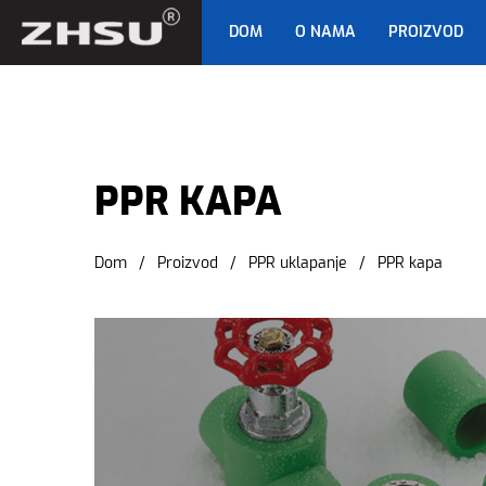
DOM
O NAMA
PROIZVOD
PPR KAPA
PPR KAPA
Dom
/
Proizvod
/
PPR uklapanje
/
PPR kapa