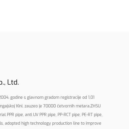
, Ltd.
2004. godine s glavnom gradom registracije od 1,01
angajskoj Kini, zauzeo je 70000 četvornih metara.ZHSU
rial PPR pipe, anti UV PPR pipe, PP-RCT pipe, PE-RT pipe,
ls, adopted high technology production line to improve