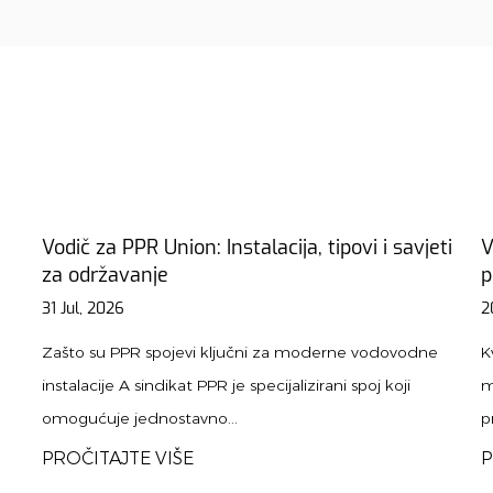
 savjeti
Vodič za materijale cijevi: Kako odabrati
pravu vrstu za svoj projekt
20 Jul, 2026
dovodne
Kvar cijevi rijetko dolazi zbog loše sreće. Dolazi od
koji
materijala odabranog za pogrešan posao - bakra koji
prolazi kroz kiselo tlo, PVC-a koji je...
PROČITAJTE VIŠE