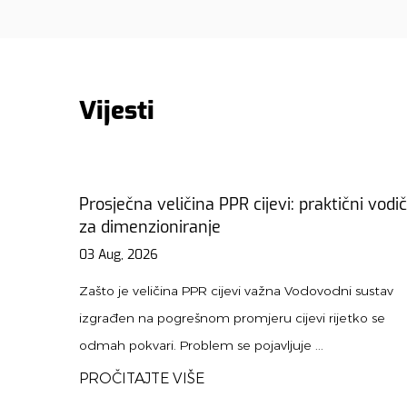
Vijesti
aktični vodič
Vodič za PPR Union: Instalacija, tipovi i
za održavanje
31 Jul, 2026
ovodni sustav
Zašto su PPR spojevi ključni za moderne vo
 rijetko se
instalacije A sindikat PPR je specijalizirani spoj 
.
omogućuje jednostavno...
PROČITAJTE VIŠE