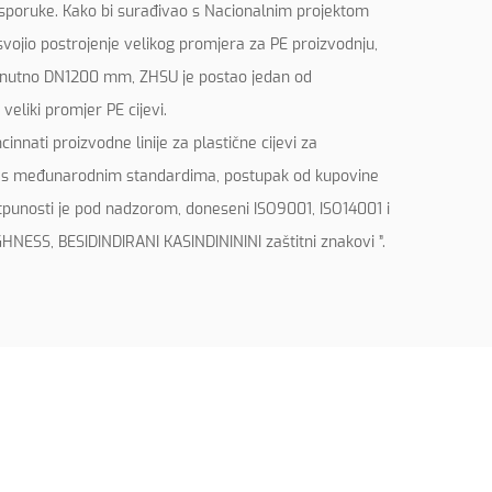
 isporuke. Kako bi surađivao s Nacionalnim projektom
svojio postrojenje velikog promjera za PE proizvodnju,
trenutno DN1200 mm, ZHSU je postao jedan od
veliki promjer PE cijevi.
nnati proizvodne linije za plastične cijevi za
du s međunarodnim standardima, postupak od kupovine
tpunosti je pod nadzorom, doneseni ISO9001, ISO14001 i
SS, BESIDINDIRANI KASINDINININI zaštitni znakovi ”.