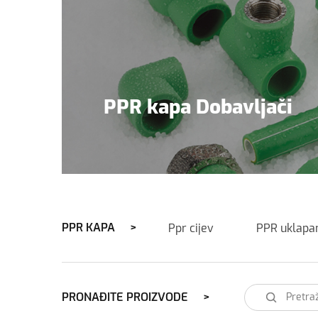
PPR kapa Dobavljači
PPR KAPA
Ppr cijev
PPR uklapa
PRONAĐITE PROIZVODE